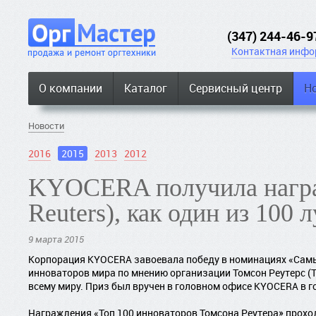
(347) 244-46-9
Контактная инфо
О компании
Каталог
Сервисный центр
Н
Новости
2016
2015
2013
2012
KYOCERA получила награ
Reuters), как один из 100
9 марта 2015
Корпорация KYOCERA завоевала победу в номинациях «Самы
инноваторов мира по мнению организации Томсон Реутерc (T
всему миру. Приз был вручен в головном офисе KYOCERA в г
Награждения «Топ 100 инноваторов Томсона Реутера» прохо