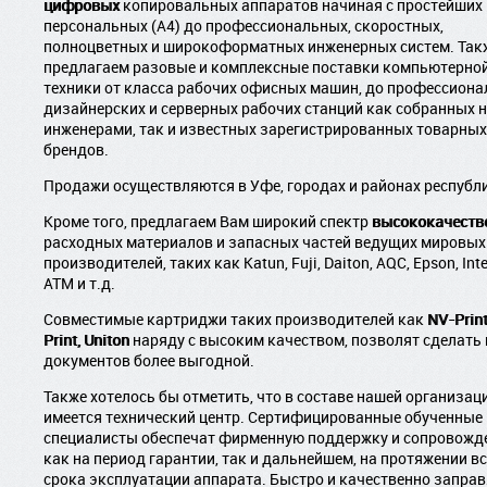
цифровых
копировальных аппаратов начиная с простейших
персональных (А4) до
профессиональных, скоростных,
полноцветных и широкоформатных инженерных систем. Так
предлагаем разовые и комплексные поставки компьютерно
техники от класса рабочих офисных машин, до профессион
дизайнерских и серверных рабочих станций как собранных
инженерами, так и известных зарегистрированных товарных
брендов.
Продажи осуществляются в Уфе, городах и районах республ
Кроме того, предлагаем Вам широкий спектр
высококачеств
расходных материалов и запасных частей ведущих мировых
производителей, таких как Katun, Fuji, Daiton, AQC, Epson, Inte
ATM и т.д.
Совместимые картриджи таких производителей как
NV-Print
Print, Uniton
наряду с высоким качеством, позволят сделать
документов более выгодной.
Также хотелось бы отметить, что в составе нашей организац
имеется технический центр. Сертифицированные обученные
специалисты обеспечат фирменную поддержку и сопровожде
как на период гарантии, так и дальнейшем, на протяжении вс
срока эксплуатации аппарата. Быстро и качественно заправ