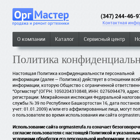
(347) 244-46-9
Контактная инфо
О компании
Каталог
Сервисный центр
Н
Политика конфиденциаль
Настоящая Политика конфиденциальности персональной
информации (далее — Политика) действует в отношении все
информации, которую Общество с ограниченной ответствен
"Оргмастер" (ОГРН: 1050204310848, ИНН: 0276094479, адрес
регистрации: Межрайонная инспекция Федеральной налогов
службы № 39 по Республике Башкортостан 16, дата постанов
учет: 01.01.2009) и/или его аффилированные лица, могут по
о пользователе во время использования им сайта orgmasteru
Использование сайта orgmasterufa.ru означает безоговороч
согласие пользователя с настоящей Политикой и указанным
условиями обработки его персональной информации; в случ