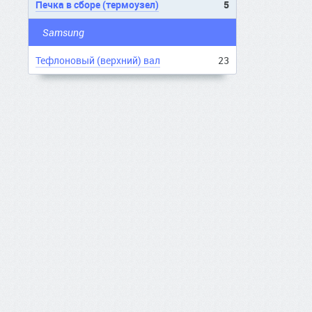
Печка в сборе (термоузел)
5
Samsung
Тефлоновый (верхний) вал
23