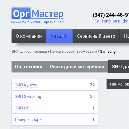
(347) 244-46-9
Контактная инфо
О компании
Каталог
Сервисный центр
Н
ЗИП для оргтехники
/
Печка в сборе (термоузел)
/ Samsung
Оргтехника
Расходные материалы
ЗИП дл
Наименов
ЗИП Kyocera
79
ЗИП Samsung
32
ЗИП НР
1
Лазер в сборе
1