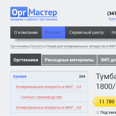
(34
Кон
О компании
Каталог
Сервисный центр
Н
Оргтехника
/
Kyocera
/
Опции для копировальных аппаратов и МФУ
Оргтехника
Расходные материалы
ЗИП дл
Тумба
Kyocera
204
1800/
Копировальные аппараты и МФУ :: A3
Снятые с производства
11 780
Копировальные аппараты и МФУ :: A4
Под зак