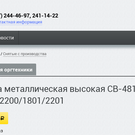
7) 244-46-97, 241-14-22
тактная информация
овости
/
Снятые с производства
я оргтехники
 металлическая высокая CB-481
2200/1801/2201
a
аз