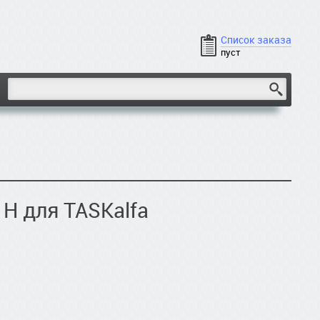
Список заказа
пуст
H для TASKalfa