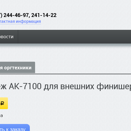
7) 244-46-97, 241-14-22
тактная информация
овости
я оргтехники
еж AK-7100 для внешних финише
a
аз
ь к заказу