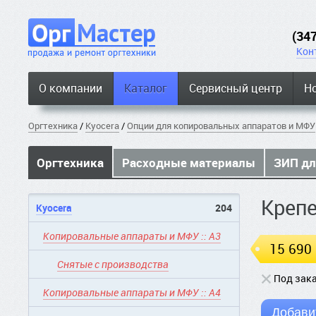
(34
Кон
О компании
Каталог
Сервисный центр
Н
Оргтехника
/
Kyocera
/
Опции для копировальных аппаратов и МФУ
Оргтехника
Расходные материалы
ЗИП дл
Креп
Kyocera
204
Копировальные аппараты и МФУ :: A3
15 690
Снятые с производства
Под зак
Копировальные аппараты и МФУ :: A4
Добавит