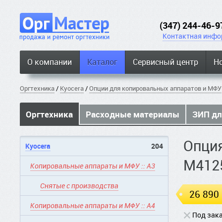
(347) 244-46-9
Контактная инфо
О компании
Каталог
Сервисный центр
Н
Оргтехника
/
Kyocera
/
Опции для копировальных аппаратов и МФУ
Оргтехника
Расходные материалы
ЗИП дл
Опция
Kyocera
204
M412
Копировальные аппараты и МФУ :: A3
Снятые с производства
26 890
Копировальные аппараты и МФУ :: A4
Под зак