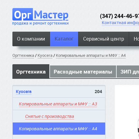
(347) 244-46-9
Контактная инфо
О компании
Каталог
Сервисный центр
Н
Оргтехника
/
Kyocera
/
Копировальные аппараты и МФУ :: A4
Оргтехника
Расходные материалы
ЗИП дл
Kyocera
204
Копировальные аппараты и МФУ :: A3
Снятые с производства
Копировальные аппараты и МФУ :: A4