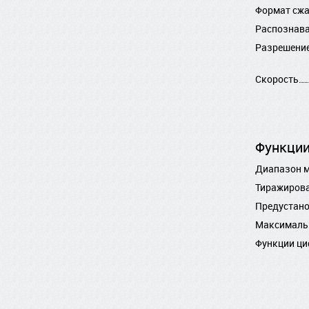
Формат сж
Распознава
Разрешение
Скорость
Функции
Диапазон 
Тиражиров
Предустан
Максималь
Функции ци