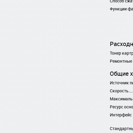
Способ сжа
Функции ф
Расход
Тонер карт
Ремонтные
Общие х
Источник п
Скорость
Максимальн
Ресурс осн
Интерфейс 
Стандартн